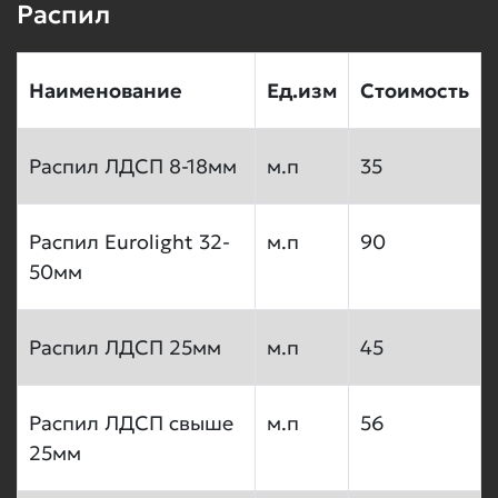
Стоимость:
~сумма~
Распил
–
+
м.п.
Наименование
Ед.изм
Стоимость
Торцевой скос 45
Распил ЛДСП 8-18мм
м.п
35
100 руб/
мп
Распил Eurolight 32-
м.п
90
–
+
м.п.
50мм
Распил ЛДСП 25мм
м.п
45
.
750 руб/
кв.м.
Распил ЛДСП свыше
м.п
56
25мм
–
+
кв.м.