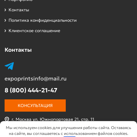
обработку.
Контакты
Мы предлагаем:
Политика конфиденциальности
Кромление прямолинейных деталей
Клиентское соглашение
ЛДСП — идеально ровное нанесение
кромки с минимальными зазорами;
Контакты
Обработка фигурных и нестандартных
деталей — выполняется вручную или на
специализированном оборудовании;
expoprintsinfo@mail.ru
Использование кромки ПВХ, ABS,
8 (800) 444-21-47
меламиновой и натурального шпона;
Точное совпадение цвета и текстуры
КОНСУЛЬТАЦИЯ
кромки с декором ЛДСП.
г. Москва ул. Южнопортовая 21, стр. 11
Кромление ЛДСП: цена и факторы,
Мы используем cookies для улучшения работы сайта. Оставаясь
Работаем без выходных
влияющие на стоимость
на сайте, вы соглашаетесь с использованием файлов cookies.