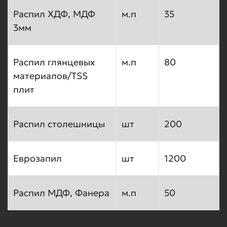
Распил ХДФ, МДФ
м.п
35
Конструкторский расчет (мин.
3мм
цена 3000руб)
200 руб/
шт.
Распил глянцевых
м.п
80
материалов/TSS
–
+
шт.
плит
Распил столешницы
шт
200
Итогова стоимость:
~сумма~
Еврозапил
шт
1200
Распил МДФ, Фанера
м.п
50